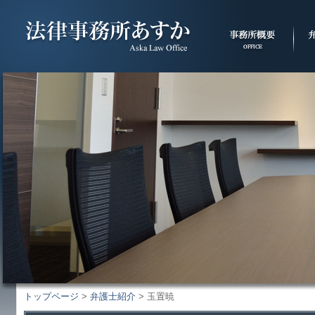
トップページ
>
弁護士紹介
> 玉置暁